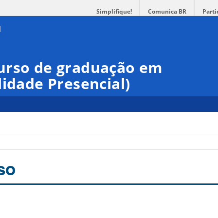
Simplifique!
Comunica BR
Parti
urso de graduação em
lidade Presencial)
so