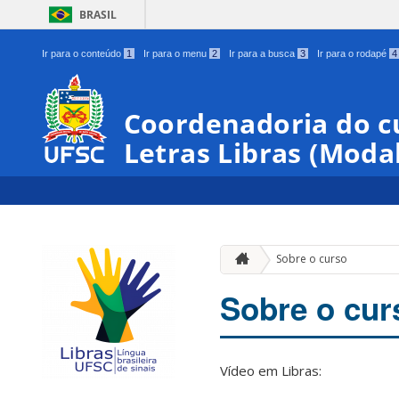
BRASIL
Ir para o conteúdo
1
Ir para o menu
2
Ir para a busca
3
Ir para o rodapé
4
Coordenadoria do c
Letras Libras (Moda
Sobre o curso
Sobre o cur
Vídeo em Libras: