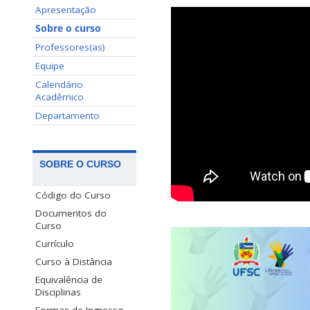
Apresentação
Sobre o curso
Professores(as)
Equipe
Calendário
Acadêmico
Departamento
SOBRE O CURSO
Código do Curso
Documentos do
Curso
Currículo
Curso à Distância
Equivalência de
Disciplinas